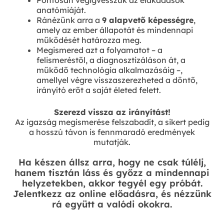
Pontosan végigvesszük az elakadások
anatómiáját.
Ránézünk arra a
9 alapvető képességre
,
amely az ember állapotát és mindennapi
működését határozza meg.
Megismered azt a folyamatot – a
felismeréstől, a diagnosztizáláson át, a
működő technológia alkalmazásáig –,
amellyel végre visszaszerezheted a döntő,
irányító erőt a saját életed felett.
Szerezd vissza az irányítást!
Az igazság megismerése felszabadít, a sikert pedig
a hosszú távon is fennmaradó eredmények
mutatják.
Ha készen állsz arra, hogy ne csak túlélj,
hanem tisztán láss és győzz a mindennapi
helyzetekben, akkor tegyél egy próbát.
Jelentkezz az online előadásra, és nézzünk
rá együtt a valódi okokra.