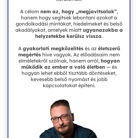
A célom
nem az, hogy „megjavítsalak”
,
hanem hogy segítsek lebontani azokat a
gondolkodási mintákat, hiedelmeket és belső
akadályokat, amelyek miatt
ugyanazokba a
helyzetekbe kerülsz vissza
.
A
gyakorlati megközelítés
és az
életszerű
megértés
híve vagyok. Az előadásaim nem
elméletekről szólnak, hanem arról,
hogyan
működik az ember a való életben
— és
hogyan lehet ebből tisztább döntéseket,
kevesebb belső nyomást és jobb
kapcsolatokat építeni.