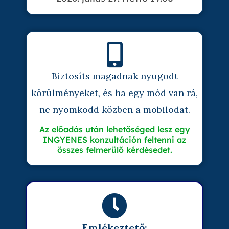
Biztosíts magadnak nyugodt
körülményeket, és ha egy mód van rá,
ne nyomkodd közben a mobilodat.
Az előadás után lehetőséged lesz egy
INGYENES konzultáción feltenni az
összes felmerülő kérdésedet.
Emlékeztető: