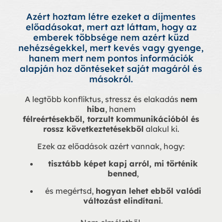
Azért hoztam létre ezeket a díjmentes
előadásokat, mert azt láttam, hogy az
emberek többsége nem azért küzd
nehézségekkel, mert kevés vagy gyenge,
hanem mert nem pontos információk
alapján hoz döntéseket saját magáról és
másokról.
A legtöbb konfliktus, stressz és elakadás
nem
hiba
, hanem
félreértésekből, torzult kommunikációból és
rossz következtetésekből
alakul ki.
Ezek az előadások azért vannak, hogy:
tisztább képet kapj arról, mi történik
benned
,
és megértsd,
hogyan lehet ebből valódi
változást elindítani
.