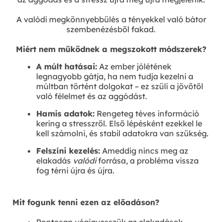
A valódi megkönnyebbülés a tényekkel való bátor
szembenézésből fakad.
Miért nem működnek a megszokott módszerek?
A múlt hatásai:
Az ember jólétének
legnagyobb gátja, ha nem tudja kezelni a
múltban történt dolgokat – ez szüli a jövőtől
való félelmet és az aggódást.
Hamis adatok:
Rengeteg téves információ
kering a stresszről. Első lépésként ezekkel le
kell számolni, és stabil adatokra van szükség.
Felszíni kezelés:
Ameddig nincs meg az
elakadás
valódi
forrása, a probléma vissza
fog térni újra és újra.
Mit fogunk tenni ezen az előadáson?