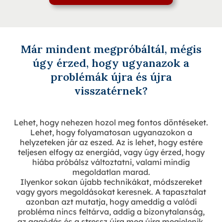
Már mindent megpróbáltál, mégis
úgy érzed, hogy ugyanazok a
problémák újra és újra
visszatérnek?
Lehet, hogy nehezen hozol meg fontos döntéseket.
Lehet, hogy folyamatosan ugyanazokon a
helyzeteken jár az eszed. Az is lehet, hogy estére
teljesen elfogy az energiád, vagy úgy érzed, hogy
hiába próbálsz változtatni, valami mindig
megoldatlan marad.
Ilyenkor sokan újabb technikákat, módszereket
vagy gyors megoldásokat keresnek. A tapasztalat
azonban azt mutatja, hogy ameddig a valódi
probléma nincs feltárva, addig a bizonytalanság,
az aggódás és a stressz újra meg újra megjelenik.