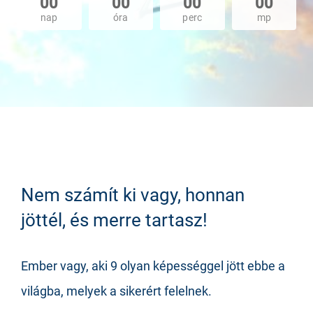
00
00
00
00
nap
óra
perc
mp
Nem számít ki vagy, honnan
jöttél, és merre tartasz!
Ember vagy, aki 9 olyan képességgel jött ebbe a
világba, melyek a sikerért felelnek.