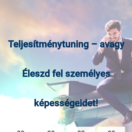
Teljesítménytuning – avagy
Éleszd fel személyes
képességeidet!