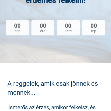
érdemes felkelni!
00
00
00
00
nap
óra
perc
mp
A reggelek, amik csak jönnek és
mennek...
Ismerős az érzés, amikor felkelsz, és