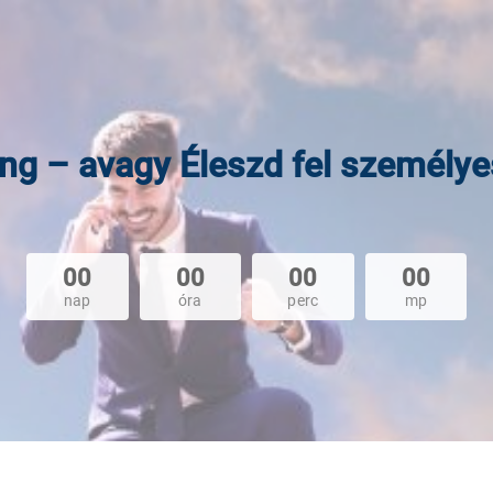
ng – avagy Éleszd fel személy
00
00
00
00
nap
óra
perc
mp